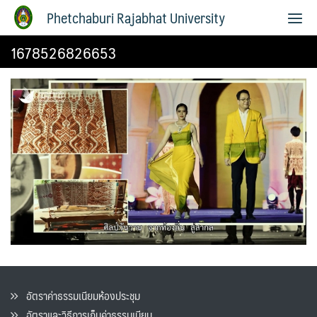
Phetchaburi Rajabhat University
1678526826653
อัตราค่าธรรมเนียมห้องประชุม
อัตราและวิธีการเก็บค่าธรรมเนียน