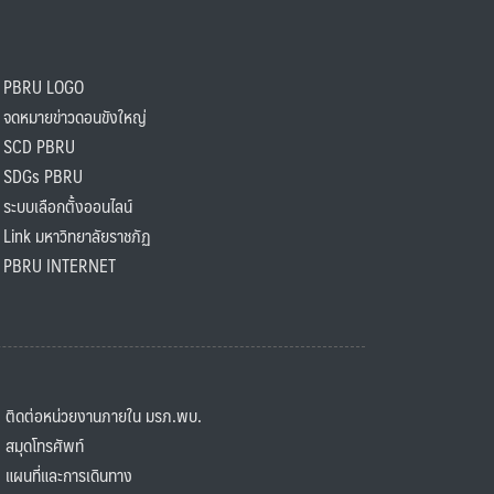
PBRU LOGO
ดหมายข่าวดอนขังใหญ่
SCD PBRU
SDGs PBRU
ะบบเลือกตั้งออนไลน์
ink มหาวิทยาลัยราชภัฏ
BRU INTERNET
ิดต่อหน่วยงานภายใน มรภ.พบ.
มุดโทรศัพท์
ผนที่และการเดินทาง