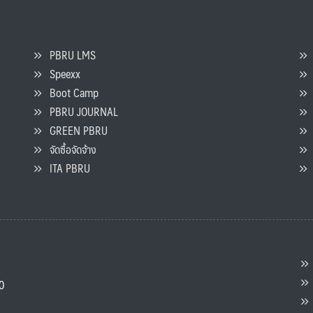
PBRU LMS
Speexx
จ
Boot Camp
PBRU JOURNAL
GREEN PBRU
ร
จัดซื้อจัดจ้าง
L
ITA PBRU
P
ต
ส
00
แ