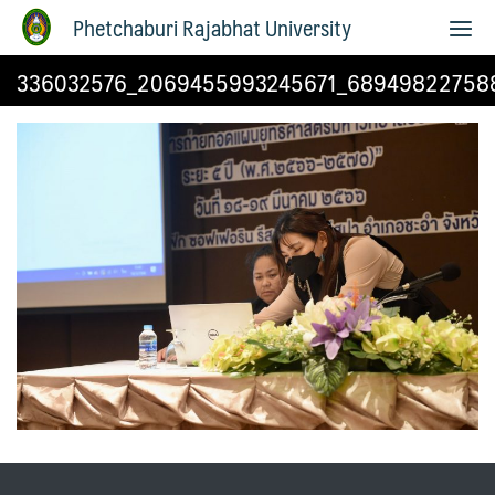
Phetchaburi Rajabhat University
336032576_2069455993245671_68949822758