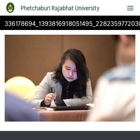
Phetchaburi Rajabhat University
336178694_1393816918051495_228235977203