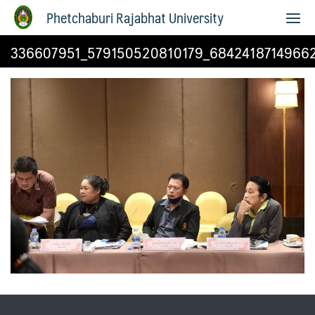
Phetchaburi Rajabhat University
336607951_579150520810179_68424187149662