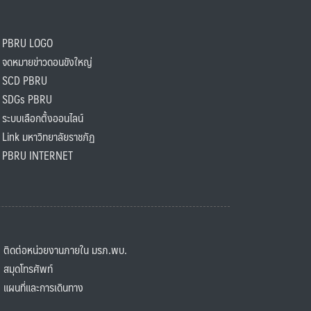
PBRU LOGO
ดหมายข่าวดอนขังใหญ่
SCD PBRU
SDGs PBRU
ะบบเลือกตั้งออนไลน์
ink มหาวิทยาลัยราชภัฏ
BRU INTERNET
ิดต่อหน่วยงานภายใน มรภ.พบ.
มุดโทรศัพท์
ผนที่และการเดินทาง