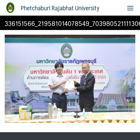
Phetchaburi Rajabhat University
336151566_219581014078549_70398052111130