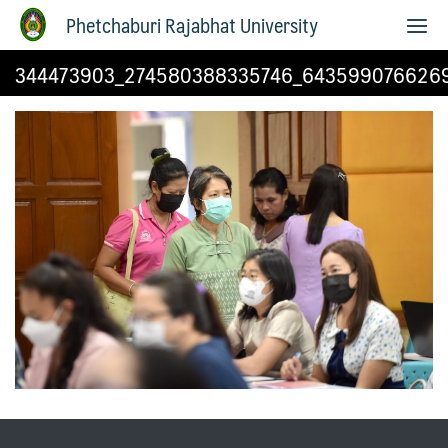
Phetchaburi Rajabhat University
344473903_274580388335746_643599076626