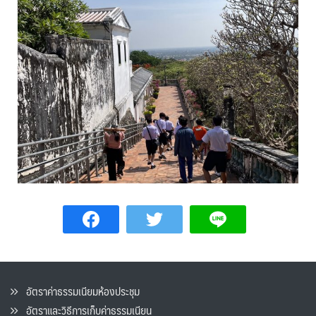
อัตราค่าธรรมเนียมห้องประชุม
อัตราและวิธีการเก็บค่าธรรมเนียน