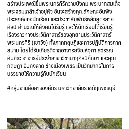
สร้างประเพณีขึ้นพระนครคีรีถวายบังคม พระบาทสมเด็จ
พระจอมเกล้าเจ้าอยู่หัว อันจะสร้างคุณลักษณะอันพึง
ประสงค์ของนักเรียน และประชาสัมพันธ์หลักสูตรสาย
ศิลป์-คำนวณให้สังคมได้รับรู้ และให้นักเรียนได้เรียนรู้
เรื่องราวทางประวัติศาสตร์ของอุทยานประวัติศาสตร์
พระนครคีรี (เขาวัง) ทั้งภาคทฤษฎีและการปฏิบัติการภาค
สนาม โดยได้รับเกียรติจากอาจารย์จิณห์จุฑา สุวรรณ์
คัมภีระ อาจารย์ประจำสาขาวิชานาฏศิลป์ศึกษา และคุณ
กฤษฎา อินกงลาด ช่างเมืองเพชร เป็นวิทยากรในการ
บรรยายให้ความรู้กับนักเรียน
#กลุ่มงานสื่อสารองค์กร มหาวิทยาลัยราชภัฏเพชรบุรี