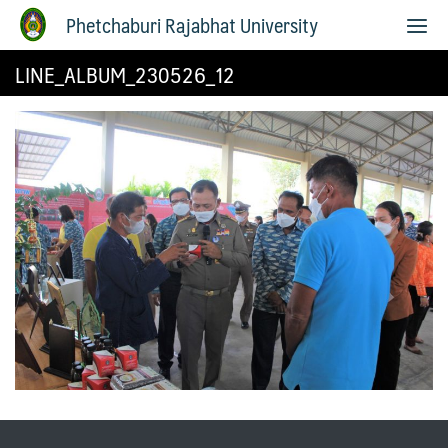
Phetchaburi Rajabhat University
LINE_ALBUM_230526_12