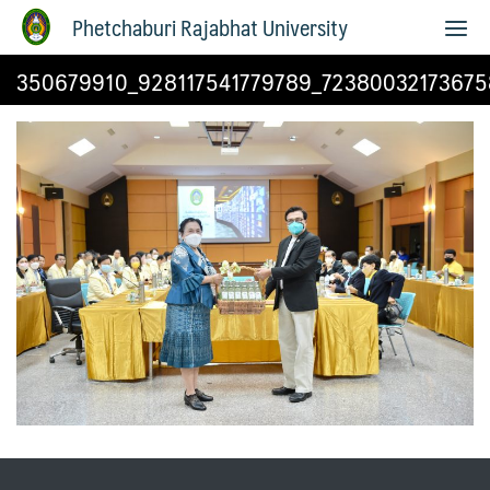
Phetchaburi Rajabhat University
350679910_928117541779789_72380032173675