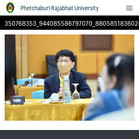
Phetchaburi Rajabhat University
350768353_944085586797070_880585183602