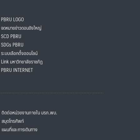
PBRU LOGO
ดหมายข่าวดอนขังใหญ่
SCD PBRU
SDGs PBRU
ะบบเลือกตั้งออนไลน์
ink มหาวิทยาลัยราชภัฏ
BRU INTERNET
ิดต่อหน่วยงานภายใน มรภ.พบ.
มุดโทรศัพท์
ผนที่และการเดินทาง