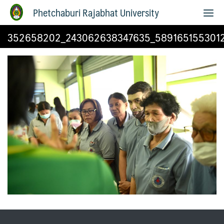
Phetchaburi Rajabhat University
352658202_243062638347635_5891651553012