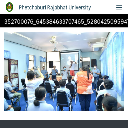
Phetchaburi Rajabhat University
352700076_645384633707465_528042509594