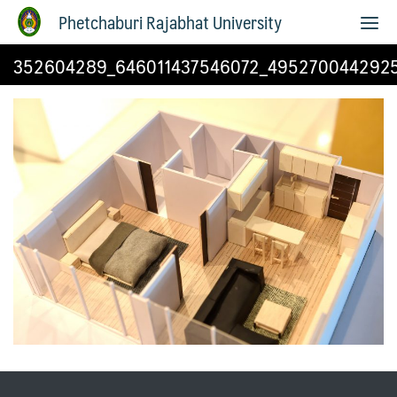
Phetchaburi Rajabhat University
352604289_646011437546072_4952700442925