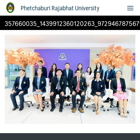
Phetchaburi Rajabhat University
357660035_1439912360120263_972946787567