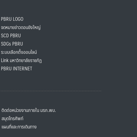
PBRU LOGO
ดหมายข่าวดอนขังใหญ่
SCD PBRU
SDGs PBRU
ะบบเลือกตั้งออนไลน์
ink มหาวิทยาลัยราชภัฏ
BRU INTERNET
ิดต่อหน่วยงานภายใน มรภ.พบ.
มุดโทรศัพท์
ผนที่และการเดินทาง