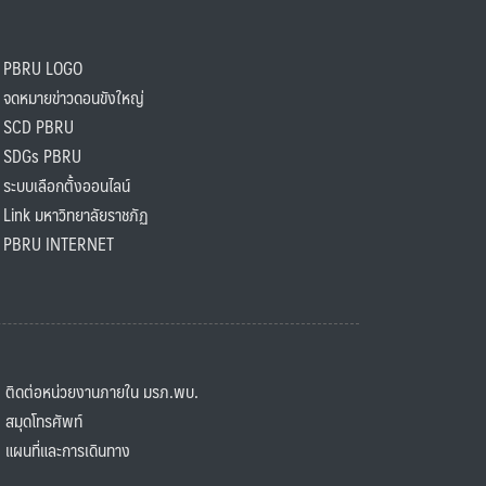
PBRU LOGO
ดหมายข่าวดอนขังใหญ่
SCD PBRU
SDGs PBRU
ะบบเลือกตั้งออนไลน์
ink มหาวิทยาลัยราชภัฏ
BRU INTERNET
ิดต่อหน่วยงานภายใน มรภ.พบ.
มุดโทรศัพท์
ผนที่และการเดินทาง