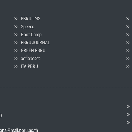
PBRU LMS
Speexx
จ
Boot Camp
PBRU JOURNAL
GREEN PBRU
ร
จัดซื้อจัดจ้าง
L
ITA PBRU
P
ต
ส
00
แ
ional@mail.pbru.ac.th