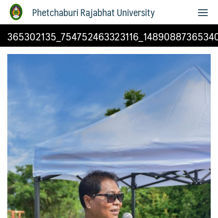
Phetchaburi Rajabhat University
365302135_754752463323116_1489088736534