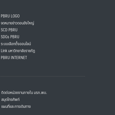
PBRU LOGO
ดหมายข่าวดอนขังใหญ่
SCD PBRU
SDGs PBRU
ะบบเลือกตั้งออนไลน์
ink มหาวิทยาลัยราชภัฏ
BRU INTERNET
ิดต่อหน่วยงานภายใน มรภ.พบ.
มุดโทรศัพท์
ผนที่และการเดินทาง