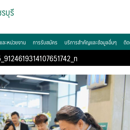
รบุรี
และหน่วยงาน
การรับสมัคร
บริการสำคัญและข้อมูลอื่นๆ
ติด
_9124619314107651742_n