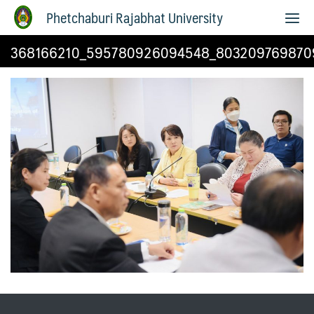
Phetchaburi Rajabhat University
368166210_595780926094548_803209769870