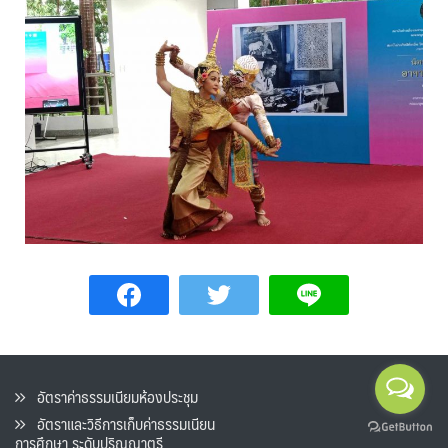
อัตราค่าธรรมเนียมห้องประชุม
อัตราและวิธีการเก็บค่าธรรมเนียน
การศึกษา ระดับปริญญาตรี