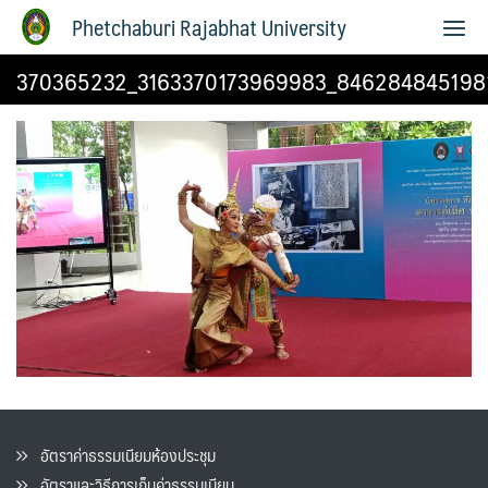
Phetchaburi Rajabhat University
370365232_3163370173969983_846284845198
อัตราค่าธรรมเนียมห้องประชุม
อัตราและวิธีการเก็บค่าธรรมเนียน