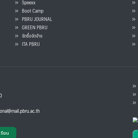
Speexx
จ
Boot Camp
PBRU JOURNAL
GREEN PBRU
ร
จัดซื้อจัดจ้าง
L
ITA PBRU
P
ต
ส
00
แ
ional@mail.pbru.ac.th
เรียน