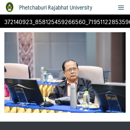
Phetchaburi Rajabhat University
372140923_858125459266560_7195112285359