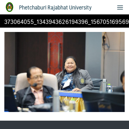
Phetchaburi Rajabhat University
373064055_1343943626194396_156705169569