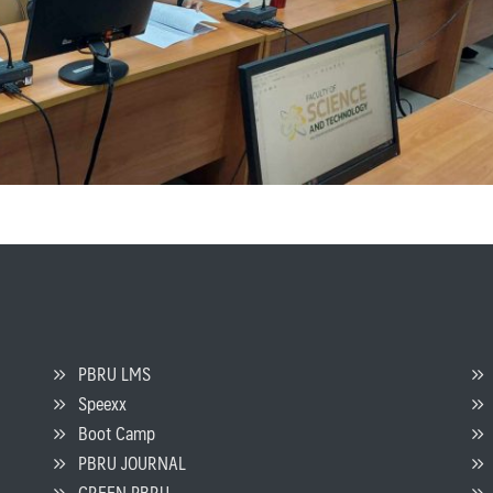
PBRU LMS
Speexx
จ
Boot Camp
PBRU JOURNAL
GREEN PBRU
ร