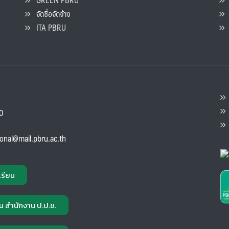
จัดซื้อจัดจ้าง
L
ITA PBRU
P
ต
ส
00
แ
ional@mail.pbru.ac.th
เรียน
น สำนักงาน ป.ป.ช.