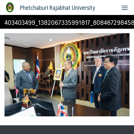
Phetchaburi Rajabhat University
403403499_1382067335991817_80846729845