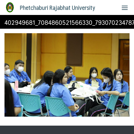
Phetchaburi Rajabhat University
402949681_7084860521566330_79307023478