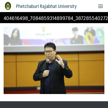
Phetchaburi Rajabhat University
404616498_7084859314899784_387285540272