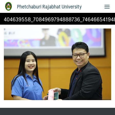
Phetchaburi Rajabhat University
404639558_7084969794888736_74646654194