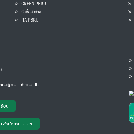
GREEN PBRU
ร
จัดซื้อจัดจ้าง
L
ITA PBRU
P
ต
ส
00
แ
ional@mail.pbru.ac.th
เรียน
น สำนักงาน ป.ป.ช.