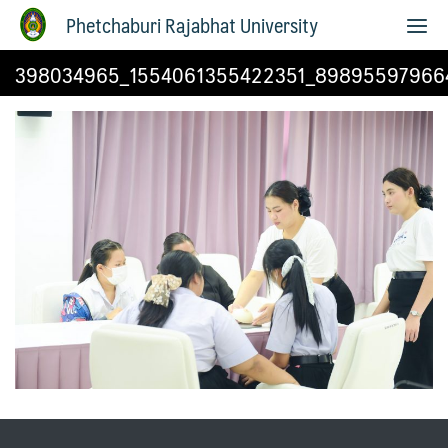
Phetchaburi Rajabhat University
398034965_1554061355422351_89895597966