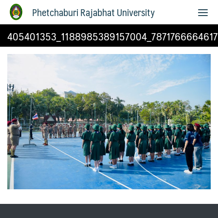
Phetchaburi Rajabhat University
405401353_1188985389157004_787176666461