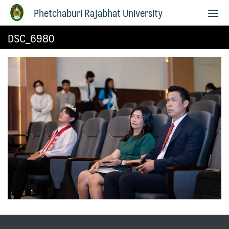
Phetchaburi Rajabhat University
DSC_6980