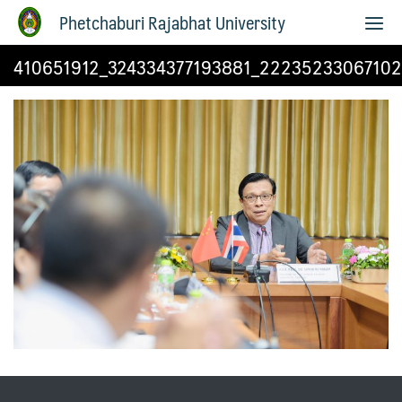
Phetchaburi Rajabhat University
410651912_324334377193881_22235233067102