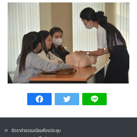
อัตราค่าธรรมเนียมห้องประชุม