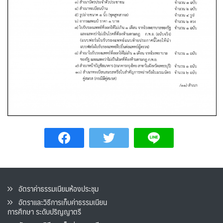
อัตราค่าธรรมเนียมห้องประชุม
อัตราและวิธีการเก็บค่าธรรมเนียน
การศึกษา ระดับปริญญาตรี