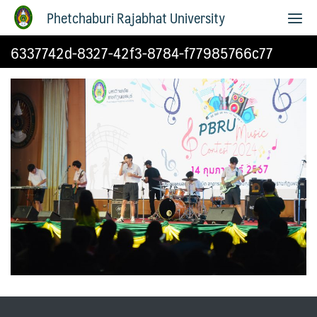
Phetchaburi Rajabhat University
6337742d-8327-42f3-8784-f77985766c77