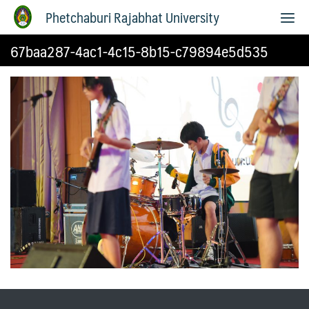
Phetchaburi Rajabhat University
67baa287-4ac1-4c15-8b15-c79894e5d535