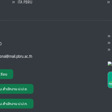
ITA PBRU
P
ต
ส
00
แ
ional@mail.pbru.ac.th
เรียน
น สำนักงาน ป.ป.ช.
น สำนักงาน ป.ป.ท.