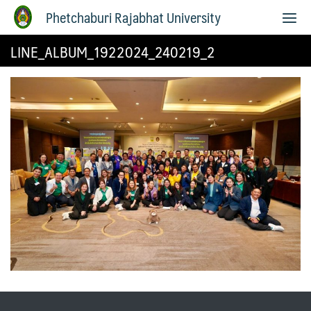
Phetchaburi Rajabhat University
LINE_ALBUM_1922024_240219_2