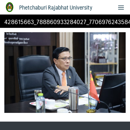
Phetchaburi Rajabhat University
428615663_788860933284027_770697624358