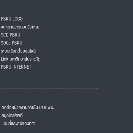
PBRU LOGO
ดหมายข่าวดอนขังใหญ่
SCD PBRU
SDGs PBRU
ะบบเลือกตั้งออนไลน์
ink มหาวิทยาลัยราชภัฏ
BRU INTERNET
ิดต่อหน่วยงานภายใน มรภ.พบ.
มุดโทรศัพท์
ผนที่และการเดินทาง