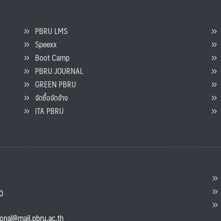
PBRU LMS
Speexx
จ
Boot Camp
PBRU JOURNAL
GREEN PBRU
ร
จัดซื้อจัดจ้าง
L
ITA PBRU
P
ต
ส
00
แ
ional@mail.pbru.ac.th