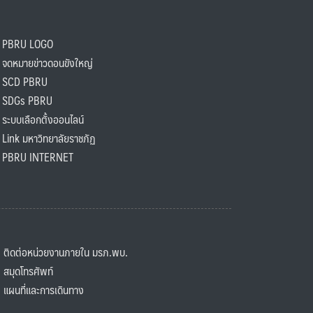
PBRU LOGO
ดหมายข่าวดอนขังใหญ่
SCD PBRU
SDGs PBRU
ะบบเลือกตั้งออนไลน์
ink มหาวิทยาลัยราชภัฏ
BRU INTERNET
ิดต่อหน่วยงานภายใน มรภ.พบ.
มุดโทรศัพท์
ผนที่และการเดินทาง