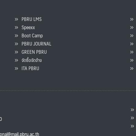
PBRU LMS
Speexx
จ
Boot Camp
PBRU JOURNAL
GREEN PBRU
ร
จัดซื้อจัดจ้าง
L
ITA PBRU
P
ต
ส
00
แ
ional@mail.pbru.ac.th