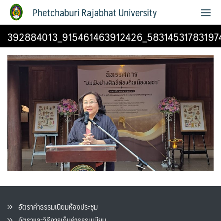
Phetchaburi Rajabhat University
392884013_915461463912426_58314531783197
อัตราค่าธรรมเนียมห้องประชุม
อัตราและวิธีการเก็บค่าธรรมเนียน