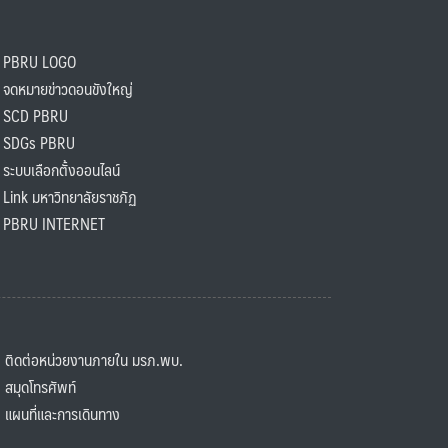
PBRU LOGO
ดหมายข่าวดอนขังใหญ่
SCD PBRU
SDGs PBRU
ะบบเลือกตั้งออนไลน์
ink มหาวิทยาลัยราชภัฏ
BRU INTERNET
ิดต่อหน่วยงานภายใน มรภ.พบ.
มุดโทรศัพท์
ผนที่และการเดินทาง