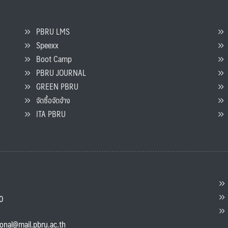
PBRU LMS
Speexx
จ
Boot Camp
PBRU JOURNAL
GREEN PBRU
ร
จัดซื้อจัดจ้าง
L
ITA PBRU
P
ต
ส
00
แ
ional@mail.pbru.ac.th