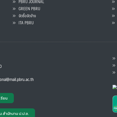
PBRU JOURNAL
GREEN PBRU
ร
จัดซื้อจัดจ้าง
L
ITA PBRU
P
ต
ส
00
แ
ional@mail.pbru.ac.th
เรียน
น สำนักงาน ป.ป.ช.