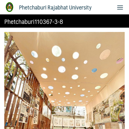
Phetchaburi Rajabhat University
Phetchaburi110367-3-8